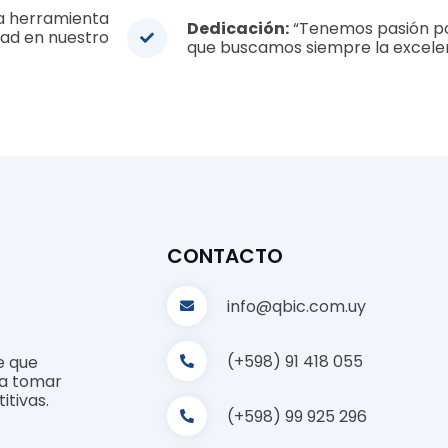
a herramienta
Dedicación:
“Tenemos pasión po
dad en nuestro
que buscamos siempre la excelen
CONTACTO
info@qbic.com.uy
(+598) 91 418 055
e que
 a tomar
tivas.
(+598) 99 925 296